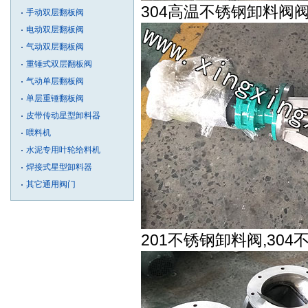
304高温不锈钢卸料阀
手动双层翻板阀
电动双层翻板阀
气动双层翻板阀
重锤式双层翻板阀
气动单层翻板阀
单层重锤翻板阀
皮带传动星型卸料器
喂料机
水泥专用叶轮给料机
焊接式星型卸料器
其它通用阀门
201不锈钢卸料阀,30