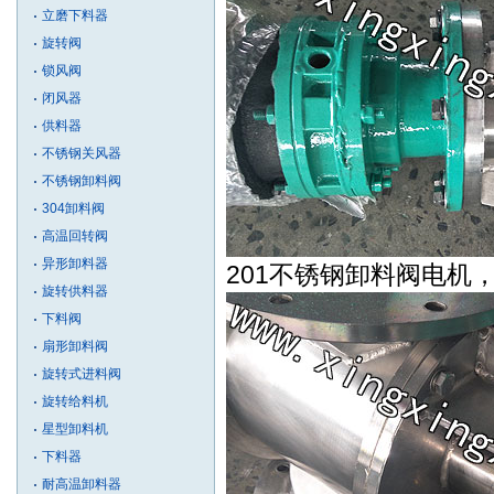
立磨下料器
旋转阀
锁风阀
闭风器
供料器
不锈钢关风器
不锈钢卸料阀
304卸料阀
高温回转阀
异形卸料器
201不锈钢卸料阀电机
旋转供料器
下料阀
扇形卸料阀
旋转式进料阀
旋转给料机
星型卸料机
下料器
耐高温卸料器