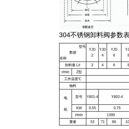
304不锈钢卸料阀参数表
型号
YJD
YJD
YJD
Y
数据
2
4
6
名称
卸料量 L/r
2
4
6
r/min
Z型
工作温度℃
物料
型号
Y801-4
Y802-4
电
KW
0.55
0.75
机
r/min
1390
重量
53
71
86
1