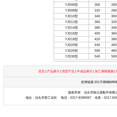
YJD06型
300
260
YJD08型
320
280
YJD10型
340
300
YJD12型
360
320
YJD14型
380
340
YJD16型
400
360
YJD18型
420
380
YJD20型
440
400
YJD26型
500
460
YJD30型
540
500
首页
|
产品展示
|
现货产品
|
半成品展示
|
加工调视视频
|
友情链接:201不锈钢卸料
版权所有 泊头市除尘器配件有限公司 Copyrig
地址：泊头市西工业区 电话：0317-8396067 传真：0317-8265559 网址