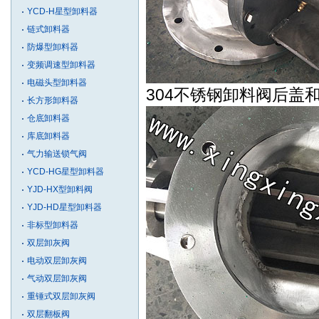
YCD-H星型卸料器
链式卸料器
防爆型卸料器
变频调速型卸料器
电磁头型卸料器
304不锈钢卸料阀后盖
长方形卸料器
仓底卸料器
库底卸料器
气力输送锁气阀
YCD-HG星型卸料器
YJD-HX型卸料阀
YJD-HD星型卸料器
非标型卸料器
双层卸灰阀
电动双层卸灰阀
气动双层卸灰阀
重锤式双层卸灰阀
双层翻板阀