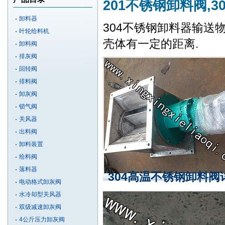
201不锈钢卸料阀,
卸料器
304不锈钢卸料器输送物
叶轮给料机
壳体有一定的距离.
卸料阀
排灰阀
回转阀
排料阀
卸灰阀
锁气阀
关风器
出料阀
卸料装置
给料阀
落料器
304高温不锈钢卸料阀
电动格式卸灰阀
水冷却型关风器
双级减速卸灰阀
4公斤压力卸灰阀