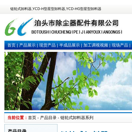
链轮式卸料器,YCD-H型星型卸料器,YCD-HG型星型卸料器
首页
|
产品展示
|
现货产品
|
半成品展示
|
加工调视视频
|
现场产品
|
当前位置：
首页 - 产品目录 - 链轮式卸料器系列
产品目录