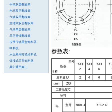
手动双层翻板阀
电动双层翻板阀
气动双层翻板阀
重锤式双层翻板阀
气动单层翻板阀
单层重锤翻板阀
皮带传动星型卸料器
喂料机
参数表:
水泥专用叶轮给料机
焊接式星型卸料器
型号
YJD
YJD
YJD
Y
数据
其它通用阀门
2
4
6
名称
卸料量 L/r
2
4
6
r/min
Z型
工作温度℃
物料
型号
Y801-4
Y802-4
电