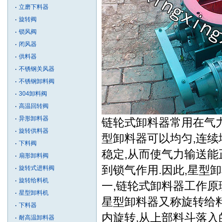
立磨下料器
旋转阀
锁风阀
闭风器
供料器
不锈钢关风器
不锈钢卸料阀
304卸料阀
高温回转阀
异形卸料器
链轮式卸料器常用在气力
旋转供料器
型卸料器可以均匀,连续
下料阀
稳定,从而使气力输送能
扇形卸料阀
到锁气作用.因此,星型
旋转式进料阀
旋转给料机
一,链轮式卸料器工作原
星型卸料机
星型卸料器又称旋转给料
下料器
内旋转,从上部料斗落入
耐高温卸料器