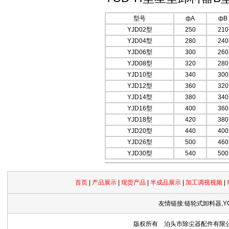
型号
фA
фB
YJD02型
250
210
YJD04型
280
240
YJD06型
300
260
YJD08型
320
280
YJD10型
340
300
YJD12型
360
320
YJD14型
380
340
YJD16型
400
360
YJD18型
420
380
YJD20型
440
400
YJD26型
500
460
YJD30型
540
500
首页
|
产品展示
|
现货产品
|
半成品展示
|
加工调视视频
|
友情链接:链轮式卸料器,Y
版权所有 泊头市除尘器配件有限公司 Copyrig