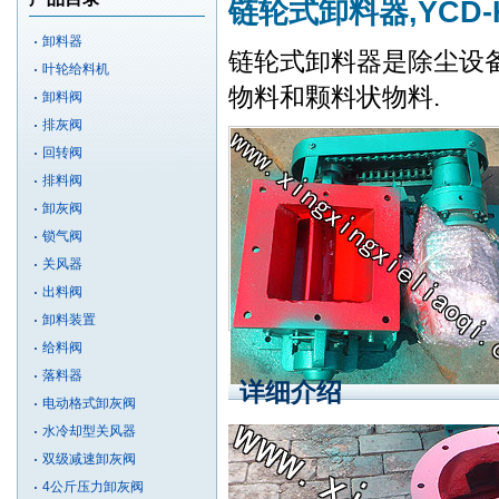
链轮式卸料器,YCD
卸料器
链轮式卸料器是除尘设备
叶轮给料机
物料和颗料状物料.
卸料阀
排灰阀
回转阀
排料阀
卸灰阀
锁气阀
关风器
出料阀
卸料装置
给料阀
落料器
详细介绍
电动格式卸灰阀
水冷却型关风器
双级减速卸灰阀
4公斤压力卸灰阀