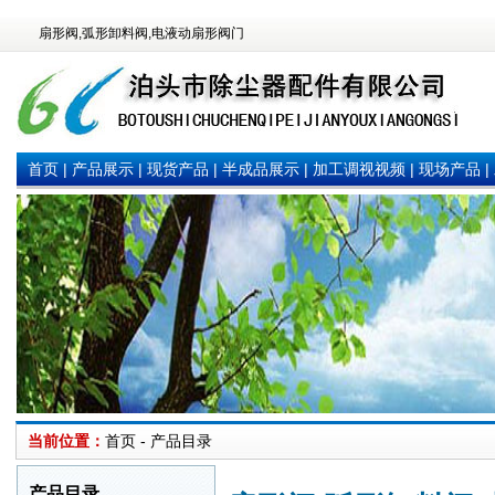
扇形阀,弧形卸料阀,电液动扇形阀门
首页
|
产品展示
|
现货产品
|
半成品展示
|
加工调视视频
|
现场产品
|
当前位置：
首页 - 产品目录
产品目录