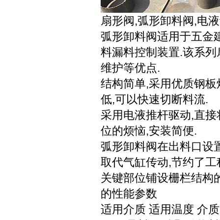
扇形阀,弧形卸料阀,电
弧形卸料阀适用于五金建
料漏料控制装置.该系列
维护等优点.
结构简单,采用优质钢板
低,可以快速切断料流.
采用电液推杆驱动,直接
位的烦恼,安装简便.
弧形卸料阀在出料口设置
取代气缸传动,节约了工
关键部位铺设栅栏结构的
的性能参数
适用介质 适用温度 介