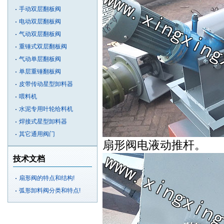
手动双层翻板阀
电动双层翻板阀
气动双层翻板阀
重锤式双层翻板阀
气动单层翻板阀
单层重锤翻板阀
皮带传动星型卸料器
喂料机
水泥专用叶轮给料机
焊接式星型卸料器
其它通用阀门
扇形阀电液动推杆。
技术文档
扇形阀的特点和结构!
弧形卸料阀分类和特点!