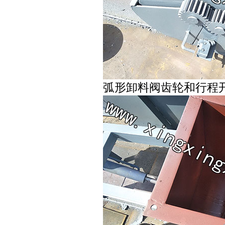
弧形卸料阀齿轮和行程