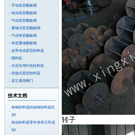
手动双层翻板阀
电动双层翻板阀
气动双层翻板阀
重锤式双层翻板阀
气动单层翻板阀
单层重锤翻板阀
皮带传动星型卸料器
喂料机
水泥专用叶轮给料机
焊接式星型卸料器
其它通用阀门
技术文档
铸钢卸料器的碳钢卸料器区
别!
转子
电动卸料器零件保养日常须
知!