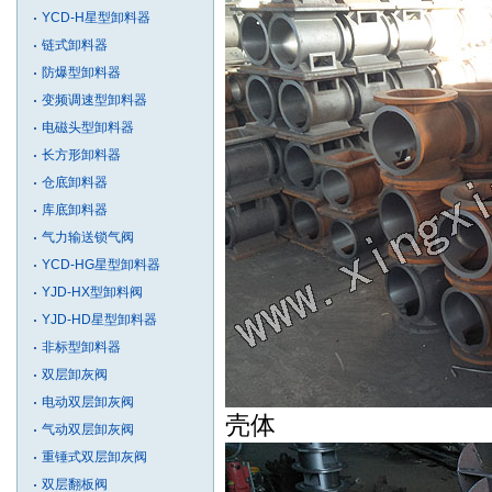
YCD-H星型卸料器
链式卸料器
防爆型卸料器
变频调速型卸料器
电磁头型卸料器
长方形卸料器
仓底卸料器
库底卸料器
气力输送锁气阀
YCD-HG星型卸料器
YJD-HX型卸料阀
YJD-HD星型卸料器
非标型卸料器
双层卸灰阀
电动双层卸灰阀
壳体
气动双层卸灰阀
重锤式双层卸灰阀
双层翻板阀