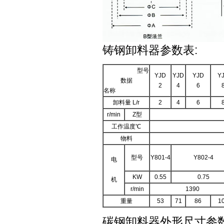
铸钢卸料器参数表:
型号
YJD
YJD
YJD
Y
数据
2
4
6
名称
卸料量 L/r
2
4
6
r/min
Z型
工作温度℃
物料
型号
Y801-4
Y802-4
电
KW
0.55
0.75
机
r/min
1390
重量
53
71
86
1
碳钢卸料器外形尺寸参数