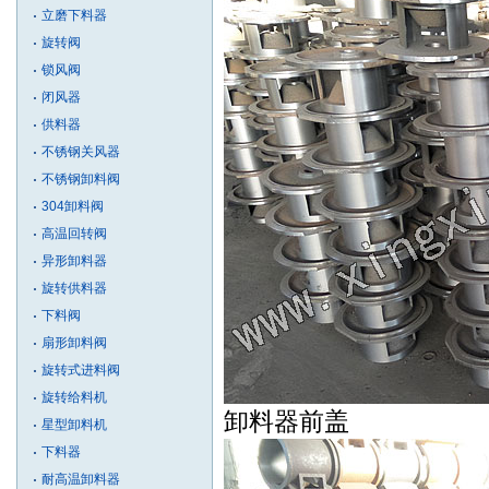
立磨下料器
旋转阀
锁风阀
闭风器
供料器
不锈钢关风器
不锈钢卸料阀
304卸料阀
高温回转阀
异形卸料器
旋转供料器
下料阀
扇形卸料阀
旋转式进料阀
旋转给料机
卸料器前盖
星型卸料机
下料器
耐高温卸料器