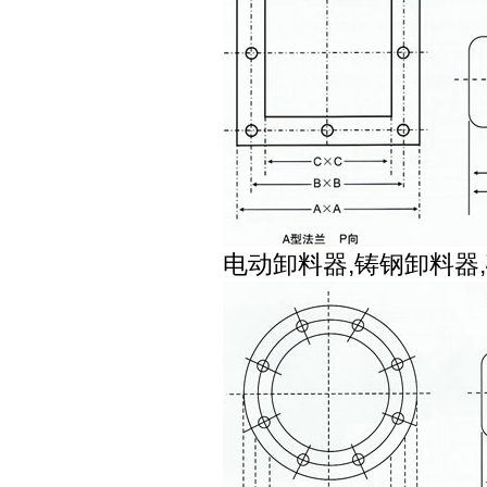
电动卸料器,铸钢卸料器