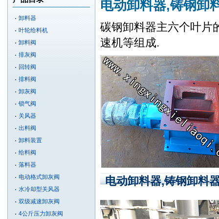
电动卸料器,铸钢卸
卸料器
碳钢卸料器主六个叶片
叶轮给料机
速机等组成.
卸料阀
排灰阀
回转阀
排料阀
卸灰阀
锁气阀
关风器
出料阀
卸料装置
给料阀
落料器
电动格式卸灰阀
电动卸料器,铸钢卸料
水冷却型关风器
双级减速卸灰阀
4公斤压力卸灰阀