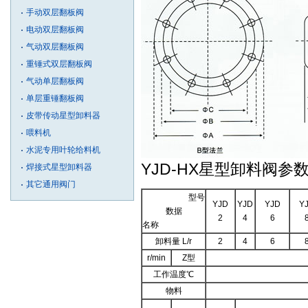
手动双层翻板阀
电动双层翻板阀
气动双层翻板阀
重锤式双层翻板阀
气动单层翻板阀
单层重锤翻板阀
皮带传动星型卸料器
喂料机
水泥专用叶轮给料机
YJD-HX星型卸料阀参数
焊接式星型卸料器
其它通用阀门
型号
YJD
YJD
YJD
Y
数据
2
4
6
名称
卸料量 L/r
2
4
6
r/min
Z型
工作温度℃
物料