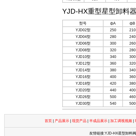
YJD-HX重型星型卸料
型号
фA
фB
YJD02型
250
210
YJD04型
280
240
YJD06型
300
260
YJD08型
320
280
YJD10型
340
300
YJD12型
360
320
YJD14型
380
340
YJD16型
400
360
YJD18型
420
380
YJD20型
440
400
YJD26型
500
460
YJD30型
540
500
首页
|
产品展示
|
现货产品
|
半成品展示
|
加工调视视频
|
友情链接:YJD-HX星型卸料阀