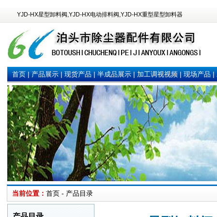
YJD-HX星型卸料阀,YJD-HX电动排料阀,YJD-HX重型星型卸料器
首页
|
产品展示
|
现货产品
|
半成品展示
|
加工调视视频
|
现场产品
|
当前位置：
首页 - 产品目录
产品目录