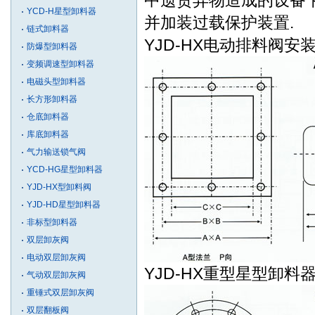
中遗贸异物造成的设备
YCD-H星型卸料器
并加装过载保护装置
链式卸料器
YJD-HX电动排料阀安
防爆型卸料器
变频调速型卸料器
电磁头型卸料器
长方形卸料器
仓底卸料器
库底卸料器
气力输送锁气阀
YCD-HG星型卸料器
YJD-HX型卸料阀
YJD-HD星型卸料器
非标型卸料器
双层卸灰阀
电动双层卸灰阀
YJD-HX重型星型卸料
气动双层卸灰阀
重锤式双层卸灰阀
双层翻板阀