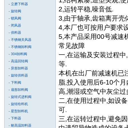
1,结构紧凑,造型美观,使
立磨下料器
2,运转平稳,噪音低.
旋转阀
3,由于轴承,齿箱离开壳
锁风阀
闭风器
4,本厂也可按用户要求
供料器
5,本产品采用00号减速
不锈钢关风器
常见故障
不锈钢卸料阀
一,在运输及安装过程中
304卸料阀
高温回转阀
等.
异形卸料器
本机在出厂前减速机已
旋转供料器
脂,投入使用后6-10
下料阀
扇形卸料阀
高,潮湿或空气中灰尘
旋转式进料阀
二,在使用过程中,如设
旋转给料机
可.
星型卸料机
三,在运转过程中,避免
下料器
耐高温卸料器