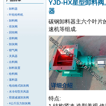
YJD-HX星型卸料阀
卸料器
器
叶轮给料机
碳钢卸料器主六个叶片
卸料阀
排灰阀
速机等组成.
回转阀
排料阀
卸灰阀
锁气阀
关风器
出料阀
卸料装置
给料阀
落料器
详细介绍
电动格式卸灰阀
水冷却型关风器
特点:
双级减速卸灰阀
4公斤压力卸灰阀