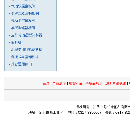
气动双层翻板阀
重锤式双层翻板阀
气动单层翻板阀
单层重锤翻板阀
皮带传动星型卸料器
喂料机
水泥专用叶轮给料机
焊接式星型卸料器
其它通用阀门
首页
|
产品展示
|
现货产品
|
半成品展示
|
加工调视视频
|
版权所有 泊头市除尘器配件有限公司 Copyrig
地址：泊头市西工业区 电话：0317-8396067 传真：0317-8265559 网址