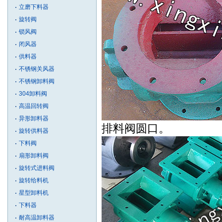
立磨下料器
旋转阀
锁风阀
闭风器
供料器
不锈钢关风器
不锈钢卸料阀
304卸料阀
高温回转阀
异形卸料器
排料阀圆口。
旋转供料器
下料阀
扇形卸料阀
旋转式进料阀
旋转给料机
星型卸料机
下料器
耐高温卸料器