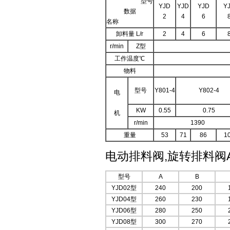
型号
YJD
YJD
YJD
Y
数据
2
4
6
名称
卸料量 L/r
2
4
6
r/min
Z型
工作温度℃
物料
型号
Y801-4
Y802-4
电
KW
0.55
0.75
机
r/min
1390
重量
53
71
86
1
电动排料阀,旋转排料阀
型号
A
B
YJD02型
240
200
YJD04型
260
230
YJD06型
280
250
YJD08型
300
270