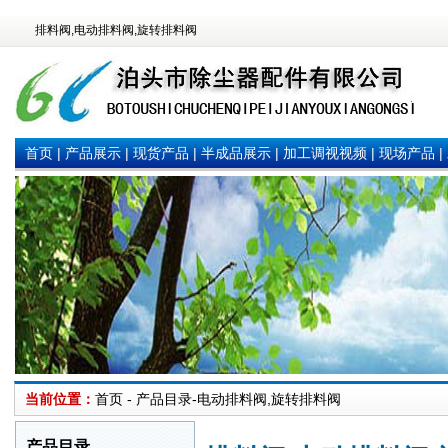
排料阀,电动排料阀,旋转排料阀
首页
|
产品展示
|
现货产品
|
半成品展示
|
加工调视视频
|
现场产品
|
当前位置：
首页 - 产品目录-电动排料阀,旋转排料阀
产品目录