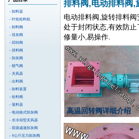
排料阀,电动排料阀
卸料器
电动排料阀,旋转排料阀
叶轮给料机
处于封闭状态,有效防止
卸料阀
排灰阀
修量小,易操作.
回转阀
排料阀
卸灰阀
锁气阀
关风器
出料阀
卸料装置
给料阀
落料器
高温回转阀详细介绍
电动格式卸灰阀
水冷却型关风器
双级减速卸灰阀
4公斤压力卸灰阀