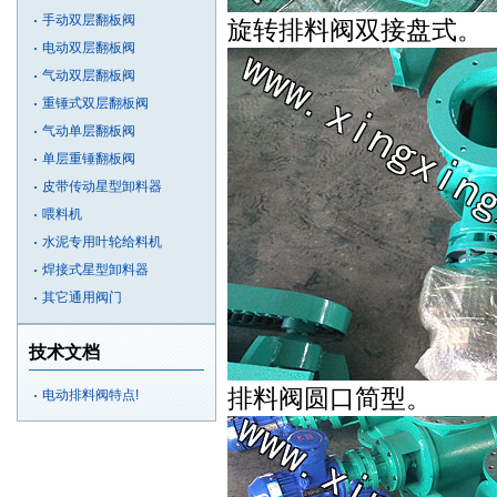
手动双层翻板阀
旋转排料阀双接盘式。
电动双层翻板阀
气动双层翻板阀
重锤式双层翻板阀
气动单层翻板阀
单层重锤翻板阀
皮带传动星型卸料器
喂料机
水泥专用叶轮给料机
焊接式星型卸料器
其它通用阀门
技术文档
排料阀圆口简型。
电动排料阀特点!