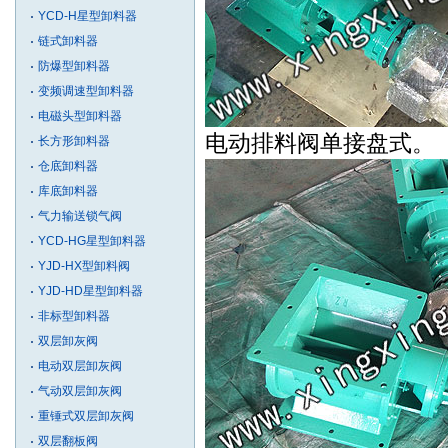
YCD-H星型卸料器
链式卸料器
防爆型卸料器
变频调速型卸料器
电磁头型卸料器
电动排料阀单接盘式。
长方形卸料器
仓底卸料器
库底卸料器
气力输送锁气阀
YCD-HG星型卸料器
YJD-HX型卸料阀
YJD-HD星型卸料器
非标型卸料器
双层卸灰阀
电动双层卸灰阀
气动双层卸灰阀
重锤式双层卸灰阀
双层翻板阀