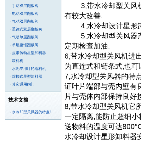
3,带水冷却型关风机
手动双层翻板阀
电动双层翻板阀
有较大改善.
气动双层翻板阀
4,水冷却设计星形卸
重锤式双层翻板阀
5,水冷却型关风器产
气动单层翻板阀
定期检查加油.
单层重锤翻板阀
皮带传动星型卸料器
6,带水冷却型关风机进
喂料机
为直连式和链条式,也可
水泥专用叶轮给料机
7,水冷却型关风器的特
焊接式星型卸料器
其它通用阀门
证叶片端部与壳内壁有良
片与壳体内部保持良好接
技术文档
8,带水冷却型关风机它
水冷却型关风器的特点!
一定隔离,能防止超细小
送物料的温度可达800°
水冷却设计星形卸料器安