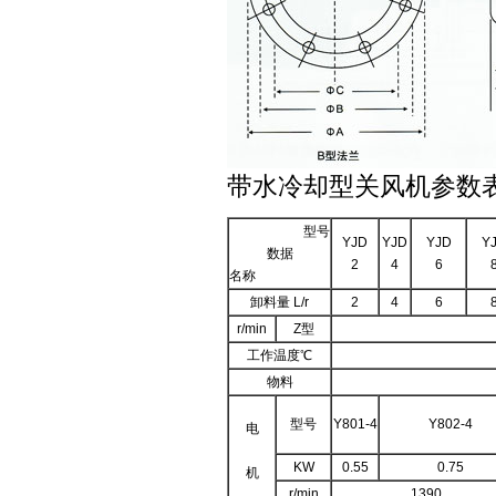
带水冷却型关风机参数表
型号
YJD
YJD
YJD
Y
数据
2
4
6
名称
卸料量 L/r
2
4
6
r/min
Z型
工作温度℃
物料
型号
Y801-4
Y802-4
电
KW
0.55
0.75
机
r/min
1390