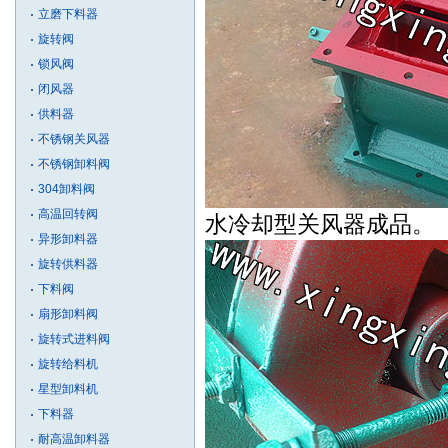
立磨下料器
旋转阀
锁风阀
闭风器
供料器
不锈钢关风器
不锈钢卸料阀
304卸料阀
高温回转阀
水冷却型关风器成品。
异形卸料器
旋转供料器
下料阀
扇形卸料阀
旋转式进料阀
旋转给料机
星型卸料机
下料器
耐高温卸料器