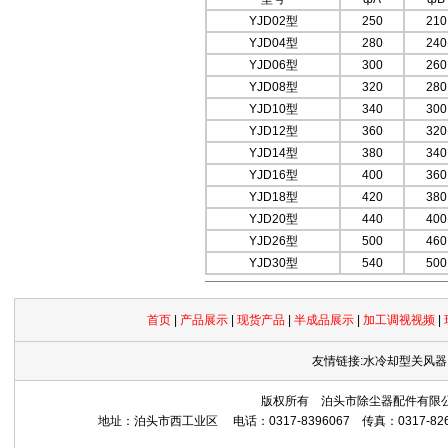
YJD02型
250
210
YJD04型
280
240
YJD06型
300
260
YJD08型
320
280
YJD10型
340
300
YJD12型
360
320
YJD14型
380
340
YJD16型
400
360
YJD18型
420
380
YJD20型
440
400
YJD26型
500
460
YJD30型
540
500
首页
|
产品展示
|
现货产品
|
半成品展示
|
加工调视视频
|
友情链接:水冷却型关风器
版权所有 泊头市除尘器配件有限公司 Copyrig
地址：泊头市西工业区 电话：0317-8396067 传真：0317-8265559 网址