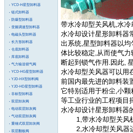
YCD-H星型卸料器
链式卸料器
防爆型卸料器
带水冷却型关风机,水
变频调速型卸料器
水冷却设计星形卸料器
电磁头型卸料器
出系统,星型卸料器以均
长方形卸料器
仓底卸料器
体比较稳定,从而使气力
库底卸料器
断起到锁气作用.因此,
气力输送锁气阀
水冷却型关风器可以用在
YCD-HG星型卸料器
YJD-HX型卸料阀
前国内最先进的卸料装置
YJD-HD星型卸料器
它特别适用于粉尘,小颗粒
非标型卸料器
等工业行业的工程项目择
双层卸灰阀
水冷却设计星形卸料器的
电动双层卸灰阀
气动双层卸灰阀
1,带水冷却型关风机结
重锤式双层卸灰阀
2,水冷却型关风器运
双层翻板阀