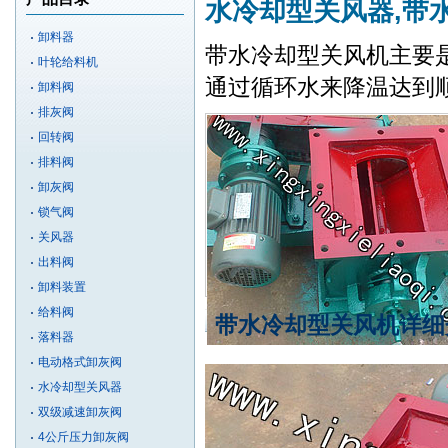
水冷却型关风器,带
卸料器
带水冷却型关风机主要是适
叶轮给料机
通过循环水来降温达到顺
卸料阀
排灰阀
回转阀
排料阀
卸灰阀
锁气阀
关风器
出料阀
卸料装置
给料阀
带水冷却型关风机详细
落料器
电动格式卸灰阀
水冷却型关风器
双级减速卸灰阀
4公斤压力卸灰阀