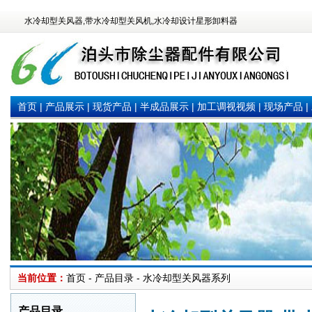
水冷却型关风器,带水冷却型关风机,水冷却设计星形卸料器
首页
|
产品展示
|
现货产品
|
半成品展示
|
加工调视视频
|
现场产品
|
当前位置：
首页 - 产品目录 - 水冷却型关风器系列
产品目录