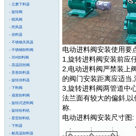
立磨下料器
旋转阀
锁风阀
闭风器
供料器
不锈钢关风器
电动进料阀安装使用要
不锈钢卸料阀
304卸料阀
1,旋转进料阀安装前应
高温回转阀
2,电动进料阀严禁装上
异形卸料器
的阀门安装距离应适当,
旋转供料器
3,旋转进料阀两管道中
下料阀
扇形卸料阀
法兰面有较大的偏斜,以
旋转式进料阀
称.
旋转给料机
电动进料阀安装尺寸图:
星型卸料机
下料器
耐高温卸料器