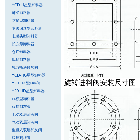
YCD-H星型卸料器
链式卸料器
防爆型卸料器
变频调速型卸料器
电磁头型卸料器
长方形卸料器
仓底卸料器
库底卸料器
气力输送锁气阀
YCD-HG星型卸料器
旋转进料阀安装尺寸图:
YJD-HX型卸料阀
YJD-HD星型卸料器
非标型卸料器
双层卸灰阀
电动双层卸灰阀
气动双层卸灰阀
重锤式双层卸灰阀
双层翻板阀