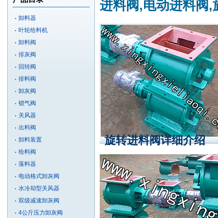
进料阀,电动进料阀
卸料器
叶轮给料机
卸料阀
排灰阀
回转阀
排料阀
卸灰阀
锁气阀
关风器
出料阀
旋转进料阀详细介绍
卸料装置
给料阀
落料器
电动格式卸灰阀
水冷却型关风器
双级减速卸灰阀
4公斤压力卸灰阀