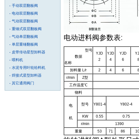
手动双层翻板阀
电动双层翻板阀
气动双层翻板阀
重锤式双层翻板阀
电动进料阀参数表:
气动单层翻板阀
单层重锤翻板阀
型号
皮带传动星型卸料器
YJD
YJD
YJD
Y
数据
2
4
6
喂料机
名称
水泥专用叶轮给料机
卸料量 L/r
2
4
6
焊接式星型卸料器
r/min
Z型
其它通用阀门
工作温度℃
物料
型号
Y801-4
Y802-4
电
KW
0.55
0.75
机
r/min
1390
重量
53
71
86
1