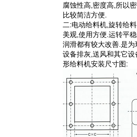
腐蚀性高,密度高,所以
比较简洁方便.
二:电动给料机,旋转给料
美观,使用方便.运转平稳
润滑都有较大改善.是为环
设备排灰,送风和其它设
形给料机安装尺寸图: