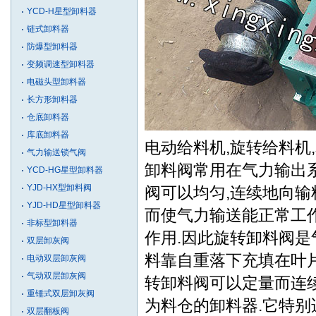
YCD-H星型卸料器
链式卸料器
防爆型卸料器
变频调速型卸料器
电磁头型卸料器
长方形卸料器
仓底卸料器
库底卸料器
电动给料机,旋转给料机
气力输送锁气阀
卸料阀常用在气力输出系
YCD-HG星型卸料器
YJD-HX型卸料阀
阀可以均匀,连续地向输
YJD-HD星型卸料器
而使气力输送能正常工
非标型卸料器
作用.因此旋转卸料阀是
双层卸灰阀
料靠自重落下充填在叶片
电动双层卸灰阀
气动双层卸灰阀
转卸料阀可以定量而连续
重锤式双层卸灰阀
为料仓的卸料器.它特别适
双层翻板阀