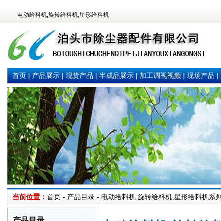
电动给料机,旋转给料机,星形给料机
首页
|
产品展示
|
现货产品
|
半成品展示
|
加工调视视频
|
现场产品
|
当前位置：
首页 - 产品目录 - 电动给料机,旋转给料机,星形给料机系
产品目录