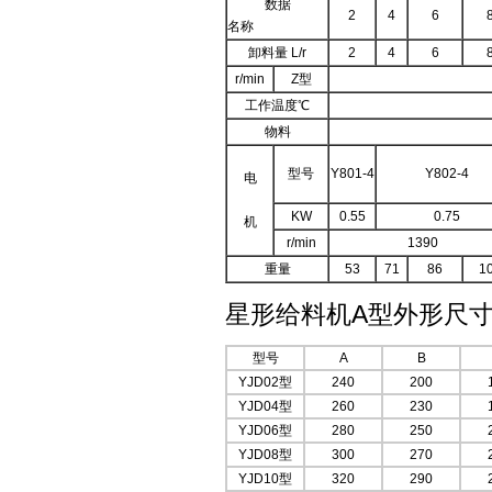
数据
2
4
6
名称
卸料量 L/r
2
4
6
r/min
Z型
工作温度℃
物料
型号
Y801-4
Y802-4
电
KW
0.55
0.75
机
r/min
1390
重量
53
71
86
1
星形给料机A型外形尺寸
型号
A
B
YJD02型
240
200
YJD04型
260
230
YJD06型
280
250
YJD08型
300
270
YJD10型
320
290