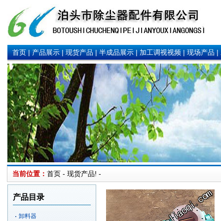
首页
|
产品展示
|
现货产品
|
半成品展示
|
加工调视视频
|
现场产品
|
当前位置：
首页 - 现货产品! -
产品目录
卸料器