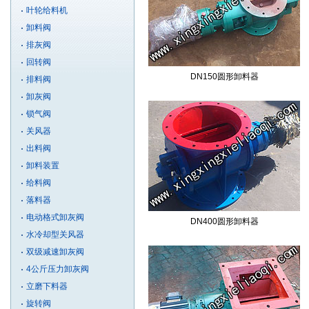
叶轮给料机
卸料阀
排灰阀
回转阀
DN150圆形卸料器
排料阀
卸灰阀
锁气阀
关风器
出料阀
卸料装置
给料阀
落料器
电动格式卸灰阀
DN400圆形卸料器
水冷却型关风器
双级减速卸灰阀
4公斤压力卸灰阀
立磨下料器
旋转阀