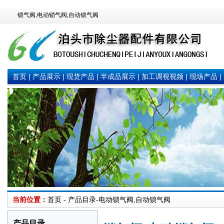
锁气阀,电动锁气阀,自动锁气阀
首页
|
产品展示
|
现货产品
|
半成品展示
|
加工调视视频
|
现场产品
|
当前位置：
首页 - 产品目录-电动锁气阀,自动锁气阀
产品目录