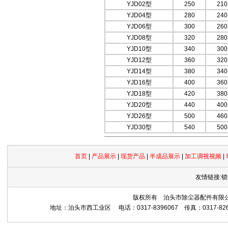
YJD02型
250
210
YJD04型
280
240
YJD06型
300
260
YJD08型
320
280
YJD10型
340
300
YJD12型
360
320
YJD14型
380
340
YJD16型
400
360
YJD18型
420
380
YJD20型
440
400
YJD26型
500
460
YJD30型
540
500
首页
|
产品展示
|
现货产品
|
半成品展示
|
加工调视视频
|
友情链接:锁
版权所有 泊头市除尘器配件有限公司 Copyrig
地址：泊头市西工业区 电话：0317-8396067 传真：0317-8265559 网址