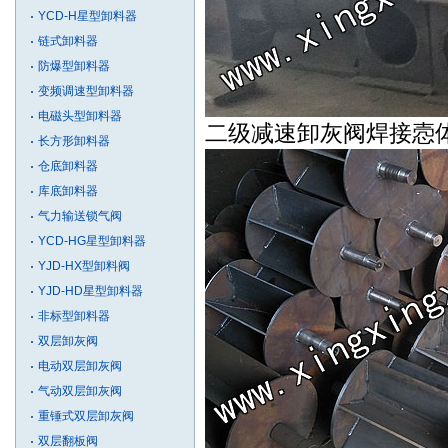
YCD-H星型卸料器
链式卸料器
防爆型卸料器
变频调速型卸料器
电磁头型卸料器
二级减速卸灰阀焊接悫
长方形卸料器
仓底卸料器
库底卸料器
气力输送锁气阀
YCD-HG星型卸料器
YJD-HX型卸料阀
YJD-HD星型卸料器
非标型卸料器
双层卸灰阀
电动双层卸灰阀
气动双层卸灰阀
重锤式双层卸灰阀
双层翻板阀