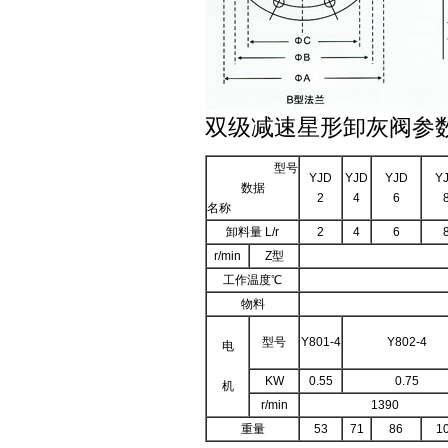
双级减速星形卸灰阀参数
型号
YJD
YJD
YJD
Y
数据
2
4
6
名称
卸料量 L/r
2
4
6
r/min
Z型
工作温度℃
物料
型号
Y801-4
Y802-4
电
KW
0.55
0.75
机
r/min
1390
重量
53
71
86
1