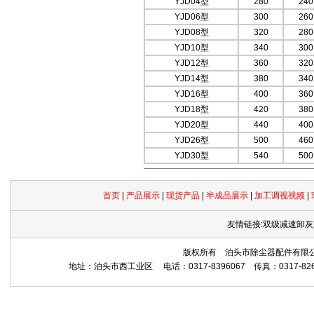
YJD04型
280
240
YJD06型
300
260
YJD08型
320
280
YJD10型
340
300
YJD12型
360
320
YJD14型
380
340
YJD16型
400
360
YJD18型
420
380
YJD20型
440
400
YJD26型
500
460
YJD30型
540
500
首页
|
产品展示
|
现货产品
|
半成品展示
|
加工调视视频
|
友情链接:双级减速卸灰
版权所有 泊头市除尘器配件有限公司 Copyrig
地址：泊头市西工业区 电话：0317-8396067 传真：0317-8265559 网址