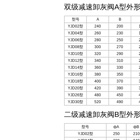
双级减速卸灰阀A型外形
型号
A
B
YJD02型
240
200
YJD04型
260
230
YJD06型
280
250
YJD08型
300
270
YJD10型
320
290
YJD12型
340
310
YJD14型
360
330
YJD16型
380
350
YJD18型
400
370
YJD20型
420
390
YJD26型
480
450
YJD30型
520
490
二级减速卸灰阀B型外形
型号
фA
фB
YJD02型
250
210