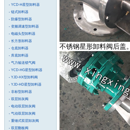
YCD-H星型卸料器
链式卸料器
防爆型卸料器
变频调速型卸料器
电磁头型卸料器
长方形卸料器
不锈钢星形卸料阀后盖
仓底卸料器
库底卸料器
气力输送锁气阀
YCD-HG星型卸料器
YJD-HX型卸料阀
YJD-HD星型卸料器
非标型卸料器
双层卸灰阀
电动双层卸灰阀
气动双层卸灰阀
重锤式双层卸灰阀
双层翻板阀