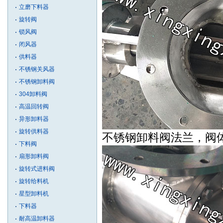
立磨下料器
旋转阀
锁风阀
闭风器
供料器
不锈钢关风器
不锈钢卸料阀
304卸料阀
高温回转阀
异形卸料器
旋转供料器
不锈钢卸料阀法兰，阀
下料阀
扇形卸料阀
旋转式进料阀
旋转给料机
星型卸料机
下料器
耐高温卸料器