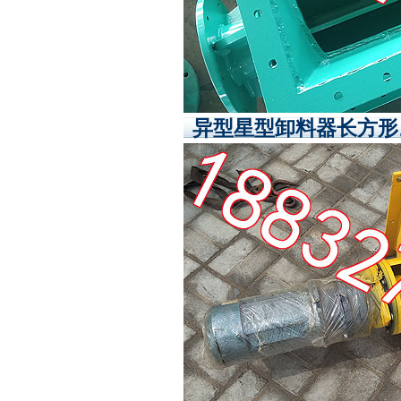
异型星型卸料器长方形