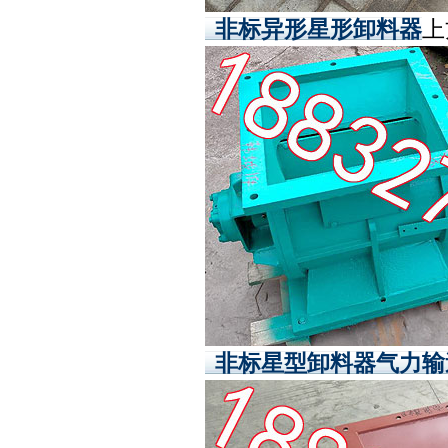
非标异形星形卸料器
上
非标星型卸料器气力输