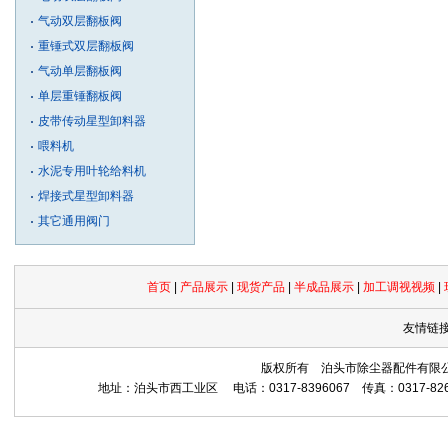
气动双层翻板阀
重锤式双层翻板阀
气动单层翻板阀
单层重锤翻板阀
皮带传动星型卸料器
喂料机
水泥专用叶轮给料机
焊接式星型卸料器
其它通用阀门
首页
|
产品展示
|
现货产品
|
半成品展示
|
加工调视视频
|
友情链接
版权所有 泊头市除尘器配件有限公司 Copyrig
地址：泊头市西工业区 电话：0317-8396067 传真：0317-8265559 网址