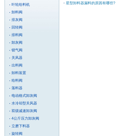
星型卸料器漏料的原因有哪些?
叶轮给料机
卸料阀
排灰阀
回转阀
排料阀
卸灰阀
锁气阀
关风器
出料阀
卸料装置
给料阀
落料器
电动格式卸灰阀
水冷却型关风器
双级减速卸灰阀
4公斤压力卸灰阀
立磨下料器
旋转阀