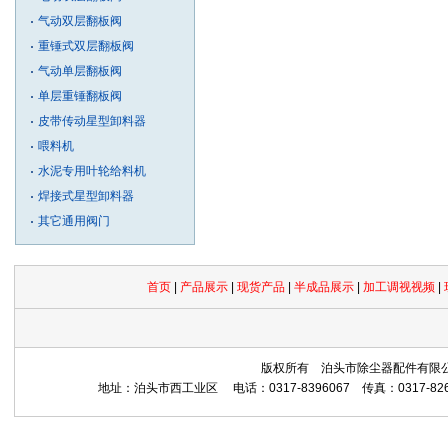
气动双层翻板阀
重锤式双层翻板阀
气动单层翻板阀
单层重锤翻板阀
皮带传动星型卸料器
喂料机
水泥专用叶轮给料机
焊接式星型卸料器
其它通用阀门
首页
|
产品展示
|
现货产品
|
半成品展示
|
加工调视视频
|
版权所有 泊头市除尘器配件有限公司 Copyrig
地址：泊头市西工业区 电话：0317-8396067 传真：0317-8265559 网址