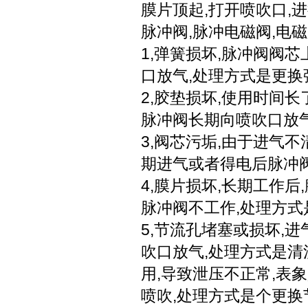
膜片顶起,打开喷吹口,进
脉冲阀,脉冲电磁阀,电
1,弹簧损坏,脉冲阀阀
口放气,处理方式是更换
2,胶垫损坏,使用时间
脉冲阀长期向喷吹口放气
3,阀芯污垢,由于进气
期进气或者得电后脉冲阀
4,膜片损坏,长期工作后
脉冲阀不工作,处理方式
5,节流孔堵塞或损坏,
吹口放气,处理方式是清
用,导致泄压不正常,表
喷吹,处理方式是个更换