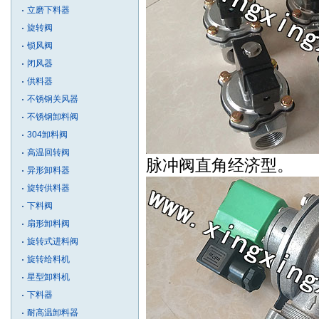
立磨下料器
旋转阀
锁风阀
闭风器
供料器
不锈钢关风器
不锈钢卸料阀
304卸料阀
高温回转阀
脉冲阀直角经济型。
异形卸料器
旋转供料器
下料阀
扇形卸料阀
旋转式进料阀
旋转给料机
星型卸料机
下料器
耐高温卸料器