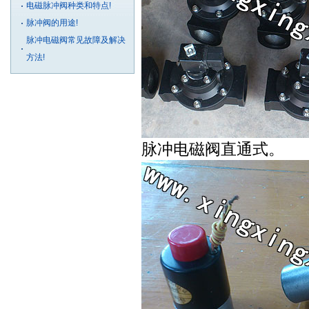
电磁脉冲阀种类和特点!
脉冲阀的用途!
脉冲电磁阀常见故障及解决
方法!
脉冲电磁阀直通式。