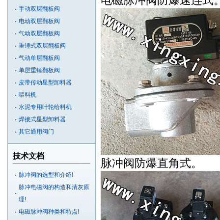
电磁脉冲阀防爆速连式
手动双层翻板阀
电动双层翻板阀
气动双层翻板阀
重锤式双层翻板阀
气动单层翻板阀
单层重锤翻板阀
皮带传动星型卸料器
喂料机
水泥专用叶轮给料机
焊接式星型卸料器
其它通用阀门
技术文档
脉冲阀防爆直角式。
脉冲阀的选型和介绍!
脉冲电磁阀的构造和清灰原
理!
电磁脉冲阀种类和特点!