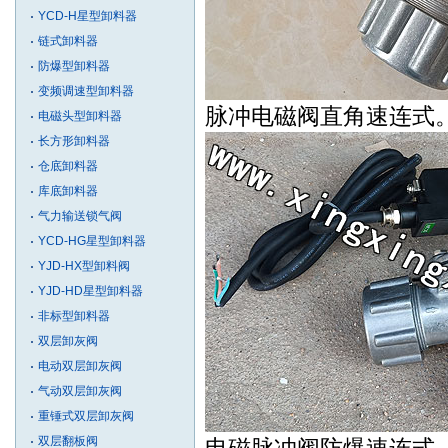
YCD-H星型卸料器
链式卸料器
防爆型卸料器
变频调速型卸料器
脉冲电磁阀直角速连式
电磁头型卸料器
长方形卸料器
仓底卸料器
库底卸料器
气力输送锁气阀
YCD-HG星型卸料器
YJD-HX型卸料阀
YJD-HD星型卸料器
非标型卸料器
双层卸灰阀
电动双层卸灰阀
气动双层卸灰阀
重锤式双层卸灰阀
双层翻板阀