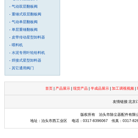
气动双层翻板阀
重锤式双层翻板阀
气动单层翻板阀
单层重锤翻板阀
皮带传动星型卸料器
喂料机
水泥专用叶轮给料机
焊接式星型卸料器
其它通用阀门
首页
|
产品展示
|
现货产品
|
半成品展示
|
加工调视视频
|
友情链接:
北京订
版权所有 泊头市除尘器配件有限公司 Copyrig
地址：泊头市西工业区 电话：0317-8396067 传真：0317-8265559 网址