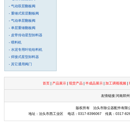
气动双层翻板阀
重锤式双层翻板阀
气动单层翻板阀
单层重锤翻板阀
皮带传动星型卸料器
喂料机
水泥专用叶轮给料机
焊接式星型卸料器
其它通用阀门
首页
|
产品展示
|
现货产品
|
半成品展示
|
加工调视视频
|
友情链接:
河南郑州订
版权所有 泊头市除尘器配件有限公司 Copyrig
地址：泊头市西工业区 电话：0317-8396067 传真：0317-8265559 网址