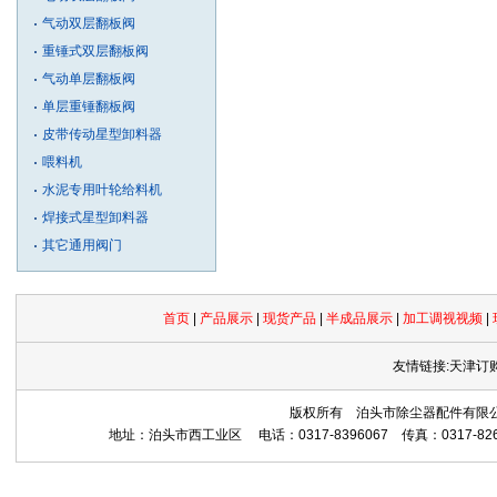
气动双层翻板阀
重锤式双层翻板阀
气动单层翻板阀
单层重锤翻板阀
皮带传动星型卸料器
喂料机
水泥专用叶轮给料机
焊接式星型卸料器
其它通用阀门
首页
|
产品展示
|
现货产品
|
半成品展示
|
加工调视视频
|
友情链接:
天津订购
版权所有 泊头市除尘器配件有限公司 Copyrig
地址：泊头市西工业区 电话：0317-8396067 传真：0317-8265559 网址