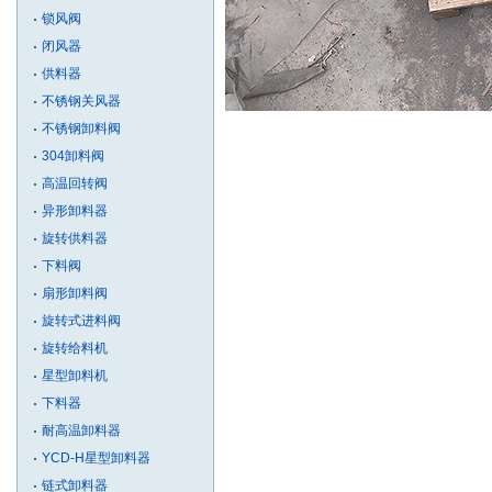
锁风阀
闭风器
供料器
不锈钢关风器
不锈钢卸料阀
304卸料阀
高温回转阀
异形卸料器
旋转供料器
下料阀
扇形卸料阀
旋转式进料阀
旋转给料机
星型卸料机
下料器
耐高温卸料器
YCD-H星型卸料器
链式卸料器