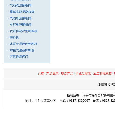
气动双层翻板阀
重锤式双层翻板阀
气动单层翻板阀
单层重锤翻板阀
皮带传动星型卸料器
喂料机
水泥专用叶轮给料机
焊接式星型卸料器
其它通用阀门
首页
|
产品展示
|
现货产品
|
半成品展示
|
加工调视视频
|
友情链接:
天
版权所有 泊头市除尘器配件有限公司 Copyrig
地址：泊头市西工业区 电话：0317-8396067 传真：0317-8265559 网址