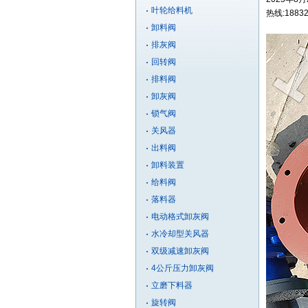
叶轮给料机
热线:18832
卸料阀
排灰阀
回转阀
排料阀
卸灰阀
锁气阀
关风器
出料阀
卸料装置
给料阀
落料器
电动格式卸灰阀
水冷却型关风器
双级减速卸灰阀
4公斤压力卸灰阀
立磨下料器
旋转阀