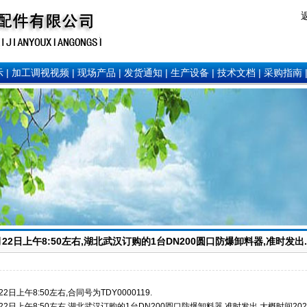
示
|
加工调视视频
|
现场产品
|
发货通知
|
生产设备
|
技术文档
|
采购指南
8月22日上午8:50左右,湖北武汉订购的1台DN200圆口防爆
卸料器
,准时发出
22日上午8:50左右,
合同号为TDY0000119.
月22日上午8:50左右
,湖北武汉订购的1台DN200圆口防爆
卸料器
,准时发出,大概时间20