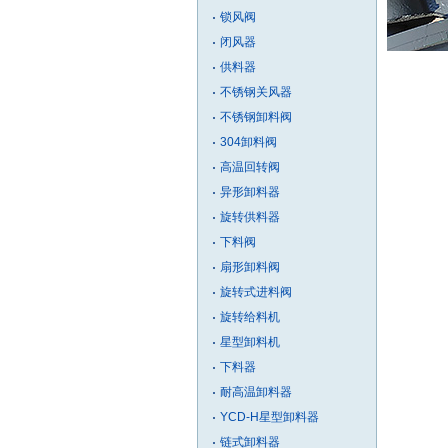
锁风阀
闭风器
供料器
不锈钢关风器
不锈钢卸料阀
304卸料阀
高温回转阀
异形卸料器
旋转供料器
下料阀
扇形卸料阀
旋转式进料阀
旋转给料机
星型卸料机
下料器
耐高温卸料器
YCD-H星型卸料器
链式卸料器