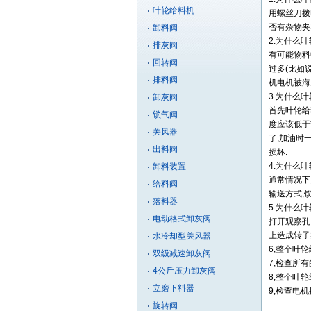
叶轮给料机
用螺丝刀拨
否有杂物夹
卸料阀
2.为什么
排灰阀
有可能物料
回转阀
过多(比如
排料阀
机电机被海
3.为什么
卸灰阀
首先叶轮给
锁气阀
度应该低于
关风器
了,加油时
出料阀
损坏.
4.为什么
卸料装置
通常情况下
给料阀
输送方式,
落料器
5.为什么
电动格式卸灰阀
打开观察孔
上造成转子
水冷却型关风器
6,整个叶
双级减速卸灰阀
7,检查所
4公斤压力卸灰阀
8,整个叶
立磨下料器
9,检查电
旋转阀