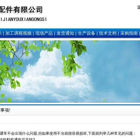
示
|
加工调视视频
|
现场产品
|
发货通知
|
生产设备
|
技术文档
|
采购指南
事项!
通常不会出现什么问题,但如果使用不当就很容易损坏,下面就列举几种常见的问题：
叶轮给料机通电后不转?