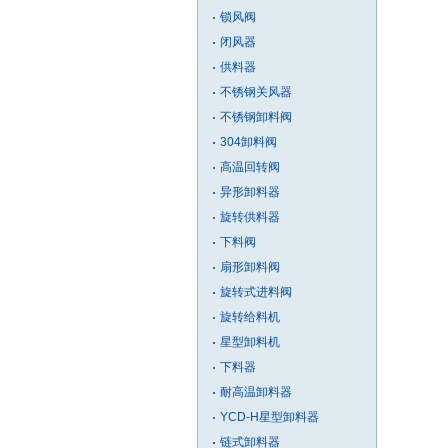
锁风阀
闭风器
供料器
不锈钢关风器
不锈钢卸料阀
304卸料阀
高温回转阀
异形卸料器
旋转供料器
下料阀
扇形卸料阀
旋转式进料阀
旋转给料机
星型卸料机
下料器
耐高温卸料器
YCD-H星型卸料器
链式卸料器