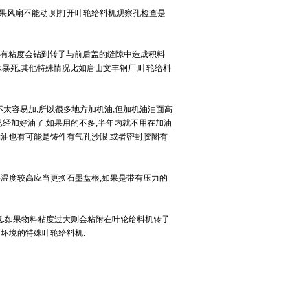
如果风扇不能动,则打开叶轮给料机观察孔检查是
物料有粘度会钻到转子与前后盖的缝隙中造成积料
暴死,其他特殊情况比如唐山文丰钢厂,叶轮给料
不太容易加,所以很多地方加机油,但加机油油面高
已经加好油了,如果用的不多,半年内就不用在加油
然漏油也有可能是铸件有气孔沙眼,或者密封胶圈有
料温度较高应当更换石墨盘根,如果是带有压力的
低.如果物料粘度过大则会粘附在叶轮给料机转子
坏境的特殊叶轮给料机.