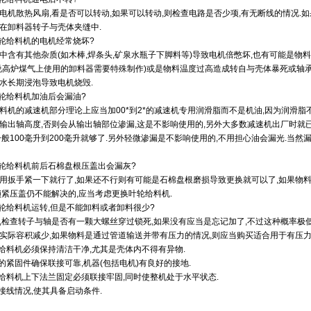
电机散热风扇,看是否可以转动,如果可以转动,则检查电路是否少项,有无断线的情况.
在卸料器转子与壳体夹缝中.
叶轮给料机的电机经常烧坏?
中含有其他杂质(如木棒,焊条头,矿泉水瓶子下脚料等)导致电机倍憋坏,也有可能是
说高炉煤气上使用的卸料器需要特殊制作)或是物料温度过高造成转自与壳体暴死或轴承
水长期浸泡导致电机烧毁.
叶轮给料机加油后会漏油?
料机的减速机部分理论上应当加00*到2*的减速机专用润滑脂而不是机油,因为润滑脂
输出轴高度,否则会从输出轴部位渗漏,这是不影响使用的,另外大多数减速机出厂时就
一般100毫升到200毫升就够了.另外轻微渗漏是不影响使用的,不用担心油会漏光.当
叶轮给料机前后石棉盘根压盖出会漏灰?
用扳手紧一下就行了,如果还不行则有可能是石棉盘根磨损导致更换就可以了,如果物
锁紧压盖仍不能解决的,应当考虑更换叶轮给料机.
叶轮给料机运转,但是不能卸料或者卸料很少?
,检查转子与轴是否有一颗大螺丝穿过锁死,如果没有应当是忘记加了,不过这种概率极
实际容积减少,如果物料是通过管道输送并带有压力的情况,则应当购买适合用于有压力
轮给料机必须保持清洁干净,尤其是壳体内不得有异物.
有的紧固件确保联接可靠,机器(包括电机)有良好的接地.
轮给料机上下法兰固定必须联接牢固,同时使整机处于水平状态.
机接线情况,使其具备启动条件.