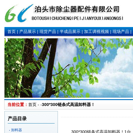
首页
|
产品展示
|
现货产品
|
半成品展示
|
加工调视视频
|
现场产品
|
当前位置：
首页 - -
300*300链条式高温
卸料器
！
产品目录
卸料器
300*300链条式高温
卸料器
！1台