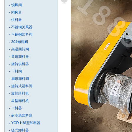
锁风阀
闭风器
供料器
不锈钢关风器
不锈钢卸料阀
304卸料阀
高温回转阀
异形卸料器
旋转供料器
下料阀
扇形卸料阀
旋转式进料阀
旋转给料机
星型卸料机
下料器
耐高温卸料器
YCD-H星型卸料器
链式卸料器