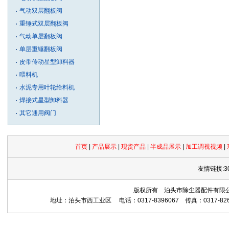
气动双层翻板阀
重锤式双层翻板阀
气动单层翻板阀
单层重锤翻板阀
皮带传动星型卸料器
喂料机
水泥专用叶轮给料机
焊接式星型卸料器
其它通用阀门
首页
|
产品展示
|
现货产品
|
半成品展示
|
加工调视视频
|
友情链接:3
版权所有 泊头市除尘器配件有限公司 Copyrig
地址：泊头市西工业区 电话：0317-8396067 传真：0317-8265559 网址