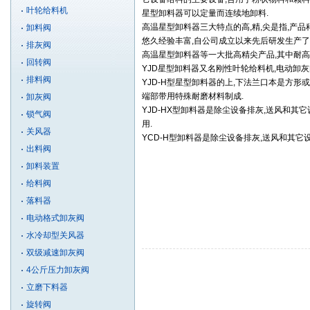
叶轮给料机
星型卸料器可以定量而连续地卸料.
高温星型卸料器三大特点的高,精,尖是指,产
卸料阀
悠久经验丰富,自公司成立以来先后研发生产了
排灰阀
高温星型卸料器等一大批高精尖产品,其中耐高
回转阀
YJD星型卸料器又名刚性叶轮给料机,电动卸灰
排料阀
YJD-H型星型卸料器的上,下法兰口本是方形
端部带用特殊耐磨材料制成.
卸灰阀
YJD-HX型卸料器是除尘设备排灰,送风和其
锁气阀
用.
关风器
YCD-H型卸料器是除尘设备排灰,送风和其
出料阀
卸料装置
给料阀
落料器
电动格式卸灰阀
水冷却型关风器
双级减速卸灰阀
4公斤压力卸灰阀
立磨下料器
旋转阀