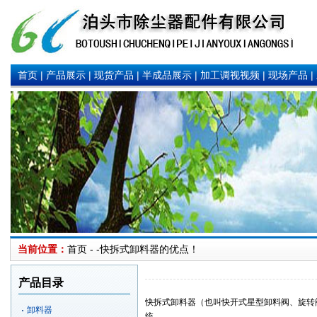
首页
|
产品展示
|
现货产品
|
半成品展示
|
加工调视视频
|
现场产品
|
当前位置：
首页 - -
快拆式卸料器的优点！
产品目录
快拆式
卸料器
（也叫快开式星型卸料阀、旋转
卸料器
统。