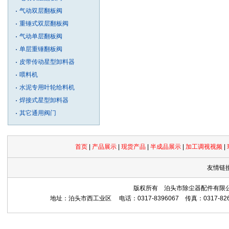
气动双层翻板阀
重锤式双层翻板阀
气动单层翻板阀
单层重锤翻板阀
皮带传动星型卸料器
喂料机
水泥专用叶轮给料机
焊接式星型卸料器
其它通用阀门
首页
|
产品展示
|
现货产品
|
半成品展示
|
加工调视视频
|
友情链
版权所有 泊头市除尘器配件有限公司 Copyrig
地址：泊头市西工业区 电话：0317-8396067 传真：0317-8265559 网址