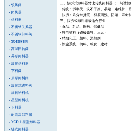
二、快拆式卸料器对比传统卸料器（一句话总
锁风阀
- 传统：拆半天、洗不干净、易堵、难维护、
闭风器
- 快拆：几分钟拆完、彻底清洗、防堵、寿命
供料器
三、快拆式卸料器最适合行业
- 食品、乳品、医药、保健品
不锈钢关风器
- 锂电材料（磷酸铁锂、三元）
不锈钢卸料阀
- 精细化工、颜料、添加剂
304卸料阀
- 除尘系统、饲料、粮食、建材
高温回转阀
异形卸料器
旋转供料器
下料阀
扇形卸料阀
旋转式进料阀
旋转给料机
星型卸料机
下料器
耐高温卸料器
YCD-H星型卸料器
链式卸料器