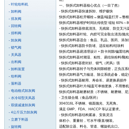
叶轮给料机
一、快拆式卸料器核心优点（一目了然）
- 快拆式
卸料器
快速拆卸、维护极快
卸料阀
快拆式
卸料器
松开螺栓→侧盖/端盖打开→整根
排灰阀
快拆式卸料器维护时间比传统型 缩短 60%～
回转阀
-
快拆式卸料器
彻底清洗、无残留、防交叉污
排料阀
快拆式卸料器叶轮、内腔可完全取出清洗/抛
快拆式卸料器适合：食品、乳品、医药、添加
卸灰阀
- 快拆式卸料器防卡防堵、适应粘料/结块料
锁气阀
快拆式卸料器易清理设计 + 防卡间隙/偏置
关风器
快拆式卸料器对潮湿、粘性、易结块粉料/颗
出料阀
- 快拆式卸料器密封好、锁气（闭风）强
快拆式卸料器转子与壳体间隙精密，正负压系
卸料装置
快拆式卸料器气力输送、除尘系统必备，稳定
给料阀
- 快拆式卸料器耐用、寿命长、易更换易损件
落料器
快拆式卸料器叶片/端盖可单独更换，不用整
电动格式卸灰阀
快拆式卸料器耐磨材质（不锈钢、耐磨钢、尼
- 卫生级合规（食品/医药）
水冷却型关风器
304/316L 不锈钢、镜面抛光、无死角。
双级减速卸灰阀
满足 GMP、FDA、HACCP 等认证要求。
4公斤压力卸灰阀
- 快拆式卸料器结构紧凑、安装灵活
立磨下料器
体积小、重量轻，可水平/垂直/侧装。
适配除尘器、料仓、管道、螺旋机出口。
旋转阀