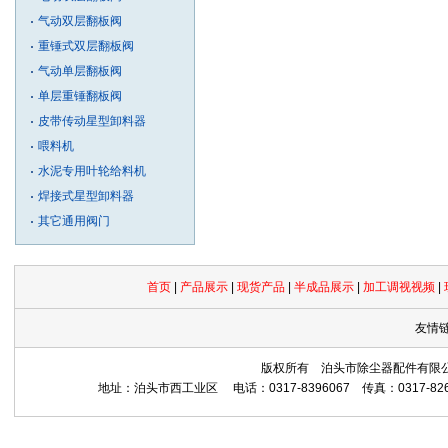
气动双层翻板阀
重锤式双层翻板阀
气动单层翻板阀
单层重锤翻板阀
皮带传动星型卸料器
喂料机
水泥专用叶轮给料机
焊接式星型卸料器
其它通用阀门
首页
|
产品展示
|
现货产品
|
半成品展示
|
加工调视视频
|
友情链
版权所有 泊头市除尘器配件有限公司 Copyrig
地址：泊头市西工业区 电话：0317-8396067 传真：0317-8265559 网址