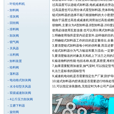
叶轮给料机
过高温度可以选链式
卸料器
,电机减速机在旁
过高温度也可以用分体式星型卸料器,壳体和电
卸料阀
链式卸料器的选择不能只根据物料的大小密度性
排灰阀
能由于温度过高造成减速机润滑油过高造成燃烧
回转阀
状物料,主要分为A型卸料器,B型卸料器.20
排料阀
使用必须使用瓦套连接.也可以用分离式卸料器
1,明确使用场所是室内还是室外,这样做的目
卸灰阀
2,明确链式
卸料器
工作的目的是定量排出,全
锁气阀
3,要清楚链式卸料器每小时的供料量,而且还
关风器
4,链式
卸料器
分为气力输送和重力流动,一定
出料阀
5,要清楚输送的对象及关风机上下法兰之间的
6,输送物料的性能:包括名称,粒度,真密度,堆积
卸料装置
7,如果需要配用加速室,抽气室时,可以指定型号
给料阀
8,法兰是标准的国标型号
落料器
9,减速机电动机是否需要指定生产厂家,防护等
电动格式卸灰阀
10,
链式卸料器
内腔表面是否需要进行特殊处理
11,可以指定涂装颜色,无指定时为本公司产品
水冷却型关风器
双级减速卸灰阀
4公斤压力卸灰阀
立磨下料器
旋转阀