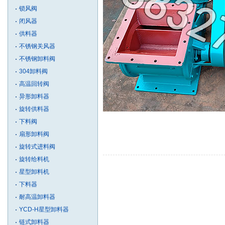
锁风阀
闭风器
供料器
不锈钢关风器
不锈钢卸料阀
304卸料阀
高温回转阀
异形卸料器
旋转供料器
下料阀
扇形卸料阀
旋转式进料阀
旋转给料机
星型卸料机
下料器
耐高温卸料器
YCD-H星型卸料器
链式卸料器