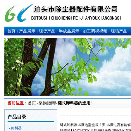
首页
|
产品展示
|
现货产品
|
半成品展示
|
加工调视视频
|
现场产品
|
当前位置：
首页 -采购指南!-
链式卸料器的选用!
产品目录
链式卸料器
温度选型也很主要,温度过高有能够
卸料器
以普通180℃以下的星型卸料器选用铸铁的就可