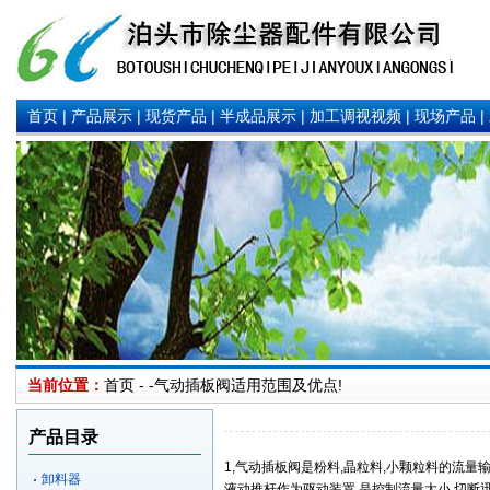
首页
|
产品展示
|
现货产品
|
半成品展示
|
加工调视视频
|
现场产品
|
当前位置：
首页 - -
气动插板阀适用范围及优点!
产品目录
1,气动插板阀是粉料,晶粒料,小颗粒料的流量输
卸料器
液动推杆作为驱动装置,是控制流量大小,切断迅