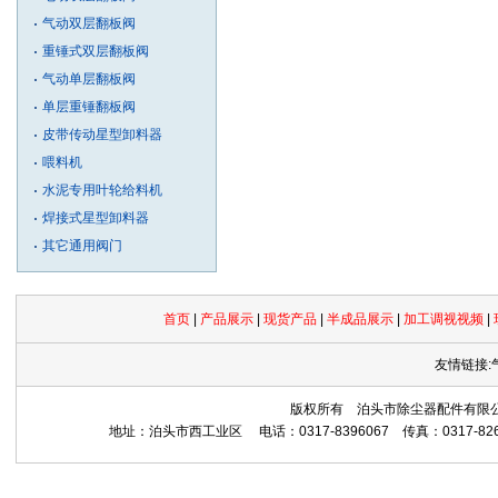
气动双层翻板阀
重锤式双层翻板阀
气动单层翻板阀
单层重锤翻板阀
皮带传动星型卸料器
喂料机
水泥专用叶轮给料机
焊接式星型卸料器
其它通用阀门
首页
|
产品展示
|
现货产品
|
半成品展示
|
加工调视视频
|
友情链接:
版权所有 泊头市除尘器配件有限公司 Copyrig
地址：泊头市西工业区 电话：0317-8396067 传真：0317-8265559 网址