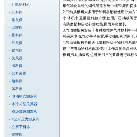
叶轮给料机
烟气净化系统的烟气管路系统中烟气调节,切换
2,气动插板阀大多用于卸料器配套使用分为方
卸料阀
小,体积小,重量轻,维修方便,使用广泛.插板
排灰阀
有防磨损和自动补偿功能,因而寿命更长.
回转阀
3,气动插板阀安装于各种粉粒体气体物料料斗
排料阀
可采用电动,气动手动装置.手动插板阀适用于冶
4,气动插板阀是输送飞灰和粉状干物料的系统
卸灰阀
也可与电动给料机配套使用,工作温度最高可达60
锁气阀
板阀,气动插板阀,也可按用户的要求进行非标
关风器
出料阀
卸料装置
给料阀
落料器
电动格式卸灰阀
水冷却型关风器
双级减速卸灰阀
4公斤压力卸灰阀
立磨下料器
旋转阀