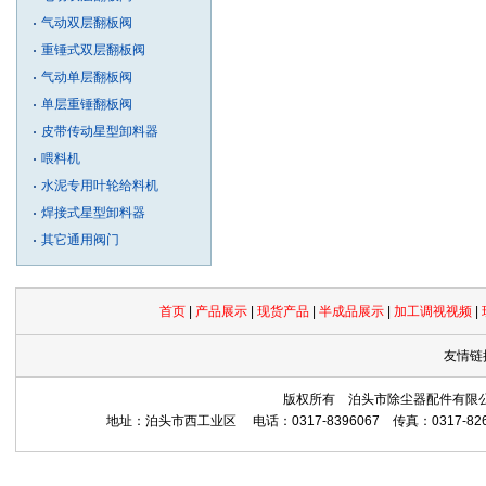
气动双层翻板阀
重锤式双层翻板阀
气动单层翻板阀
单层重锤翻板阀
皮带传动星型卸料器
喂料机
水泥专用叶轮给料机
焊接式星型卸料器
其它通用阀门
首页
|
产品展示
|
现货产品
|
半成品展示
|
加工调视视频
|
友情链
版权所有 泊头市除尘器配件有限公司 Copyrig
地址：泊头市西工业区 电话：0317-8396067 传真：0317-8265559 网址