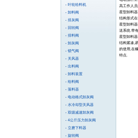
叶轮给料机
高工作人员
星型卸料器
卸料阀
结构形式在
排灰阀
星型卸料器
回转阀
送系统.带
排料阀
星型卸料器
结构紧凑,
卸灰阀
的使用,在
锁气阀
特点.
关风器
出料阀
卸料装置
给料阀
落料器
电动格式卸灰阀
水冷却型关风器
双级减速卸灰阀
4公斤压力卸灰阀
立磨下料器
旋转阀