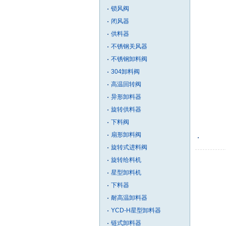
锁风阀
闭风器
供料器
不锈钢关风器
不锈钢卸料阀
304卸料阀
高温回转阀
异形卸料器
旋转供料器
下料阀
扇形卸料阀
旋转式进料阀
旋转给料机
星型卸料机
下料器
耐高温卸料器
YCD-H星型卸料器
链式卸料器