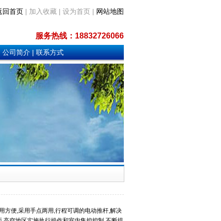
返回首页
| 加入收藏 | 设为首页 |
网站地图
服务热线：
18832726066
|
公司简介
|
联系方式
用方便,采用手点两用,行程可调的电动推杆,解决
面,高空地区实施执行操作和室内集控控制,不断提