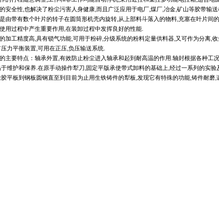
的安全性,也解决了粉尘污害人身健康,而且广泛应用于电厂,煤厂,冶金,矿山等胶带输送
是由带有数个叶片的转子在圆筒形机壳内旋转,从上部料斗落入的物料,充塞在叶片间的
使用过程中产生重要作用,在装卸过程中发挥良好的性能.
的加工精度高,具有锁气功能,可用于粉碎,分级系统的粉料定量供料器,又可作为分离,
有压力平衡装置,可用在正压,负压输送系统.
的主要特点：轴承外置,有效防止粉尘进入轴承和起到耐高温的作用.轴封根据各种工况
易于维护和保养.在原手动操作犁刀,固定平版承使带式卸料的基础上,经过一系列的实
橡胶平板到钢板圆钢直至到目前为止用生铁铸件的犁板,发现它有特殊的功能,铸件耐磨,