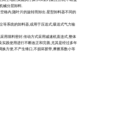
机械分层卸料.
空格内,随叶片的旋转而卸出.星型卸料器不同的
收尘等系统的卸料器,或用于压送式,吸送式气力输
采用填料密封.传动方式采用减速机直连式,整体
验及实践使用进行不断改正和完善,尤其是经过多年
调换方便,不产生锋口,不损坏胶带,摩擦系数小等