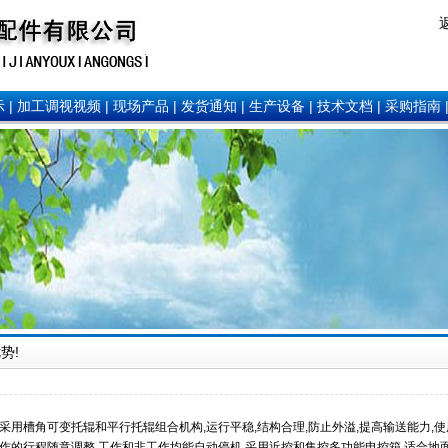
示
|
加工调视视频
|
现场产品
|
发货通知
|
生产设备
|
技术文档
|
采购指南
势!
采用槽角可变托辊和平行托辊组合机构,运行平稳,结构合理,防止外溢,提高输送能力,使
作的行程随意调整,工作和非工作均能自动停机,采用近控和集控多功能电控箱,适合地