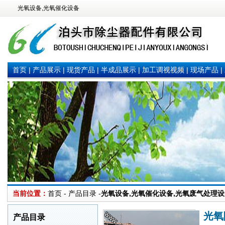
光氧设备,光氧催化设备
首页
|
产品展示
|
现货产品
|
半成品展示
|
加工调视视频
|
现场产品
|
当前位置：
首页 - 产品目录 -
光氧设备,光氧催化设备,光氧废气处理设
光氧
产品目录