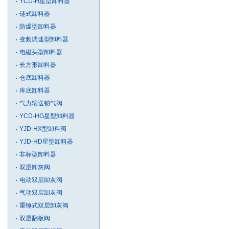
YCD-H星型卸料器
链式卸料器
防爆型卸料器
变频调速型卸料器
电磁头型卸料器
长方形卸料器
仓底卸料器
库底卸料器
气力输送锁气阀
YCD-HG星型卸料器
YJD-HX型卸料阀
YJD-HD星型卸料器
非标型卸料器
双层卸灰阀
电动双层卸灰阀
气动双层卸灰阀
重锤式双层卸灰阀
双层翻板阀